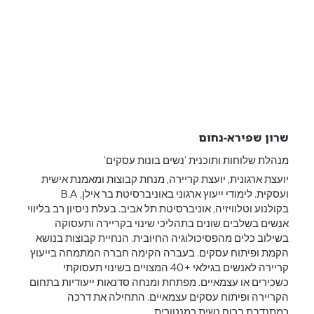
שרון שפירא-נחום
מנהלת שלוחות ותוכנית 'נשים בונות עסקים'
יועצת ארגונית, יועצת קריירה, מנחת קבוצות ומאמנת אישית
ועסקית. לימודי ייעוץ ארגוני באוניברסיטת בר אילן, B.A
בקולנוע וטלוויזיה, אוניברסיטת תל אביב. בעלת ניסיון רב בליווי
אנשים בשלבים שונים בתהליכי שינוי בקריירה ותעסוקה
בשילוב כלים מהפסיכולוגיה החיובית. הנחיית קבוצות בנושא
הקמת ופיתוח עסקים. בעברה הקימה חברה המתמחה בייעוץ
קריירה לאנשים בגילאי +40 המצויים בשינוי תעסוקתי
כשכירים או עצמאיים. מפתחת ומנחה סדנאות ייעודיות בתחום
הקריירה ופיתוח עסקים עצמאיים. התחילה את דרכה
כמתנדבת ברוח נשית כמנטורית.