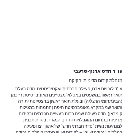
עו"ד הדס ארנון-שרעבי
מנהלת קידום מדיניות וחקיקה
עו"ד לזכויות אדם, פעילה חברתית ואקטיביסטית. הדס בעלת
תואר ראשון במשפטים במסלול מצטיינים מאוניברסיטת רייכמן
(הבינתחומי הרצליה) ובעלת תואר ראשון בהצטיינות יתירה
ותואר שני במקרא מאוניברסיטת חיפה (התמחות במגילות
קומראן). הדס פעילה שנים רבות בעשייה חברתית ובקידום
מדיניות בתחום המוגבלויות ותחום המגדר. בוגרת תכנית
למנהיגות נשית "סדר חברתי חדש" של ארגון ויצו ופעילה
במלכ"ר "עבודה שווה" – לקידום שוויון מגדרי בעולם העבודה.