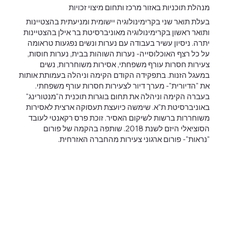
מנהלת תוכניות באזור מרכז ותחום מיצוי זכויות
בעלת תואר שני בקרימינולוגיה יישומית ומניעתית בהצטיינות
ותואר ראשון בקרימינולוגיה מאוניברסיטת בר אילן בהצטיינות
יתרה. ניסיון עשיר בעבודה עם נערות ונשים נפגעות טראומה
על כל רצף האוכלוסייה- נערות השוהות בבית, נערות חוסות,
צעירות חסרות עורף משפחתי, אסירות משוחררות, נשים
במעגל הזנות. בתפקידה הקודם הקימה וניהלה בעמותת אותות
את "הדיורית"- מערך דיור לצעירות חסרות עורף משפחתי.
בעברה הקימה וניהלה את תחום בוגרות תוכנית ה"מנטורינג"
באוניברסיטת ת"א. שימשה כיועצת תעסוקה ארצית לאסירות
משוחררות ברשות לשיקום האסיר. זוכת פרס רקאנטי לעובד
הסוציאלי היזם לשנת 2018. שותפה בהקמה של פורום
"נראות"- פורום ארגוני צעירות מהחברה האזרחית.