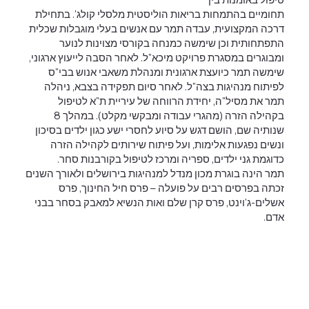
תחומיים בהתמחות בריאות הוליסטית מלסלי קולג'. בתחילת
דרכה המקצועית, עבדה תמר עם אנשים בעלי מוגבלות שכלית
התפתחותית וכן שימשה כמנחה בקורסי מצוינות לנוער
ומבוגרים במסגרת פרויקט מיכא"ל. לאחר הסבה לייעוץ ארגוני,
שימשה תמר כיועצת ארגונית ומנהלת משאבי אנוש בבי"ס
לפיתוח מנהיגות בצה"ל. לאחר סיום תפקידה בצבא, ניהלה
תמר את מסיל"ה, יחידת הרווחה של עיריית ת"א לטיפול
בקהילה הזרה (מהגרי עבודה ומבקשי מקלט). במהלך 8
שנותיה שם, הושם דגש על סיוע לחסרי ישע כגון ילדים בסיכון
ונשים נפגעות אלימות, ועל פיתוח שירותים לקהילה הזרה
כדוגמת גני ילדים, ספריה ומרכז לטיפול בקורבנות סחר.
תמר הינה בוגרת מכון מנדל למנהיגות בירושלים ולאורך השנים
זכתה בפרסים רבים על פועלה – פרס חיל החינוך, פרס
אשלים-ג'וינט, פרס קרן שלם ואות הנשיא למאבק בסחר בבני
אדם.