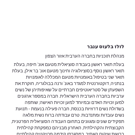
לולו בלעוס ענבר
מנהלת תוכניות בחברה הערבית אזור הצפון
בעלת תואר ראשון בעבודה סוציאלית מטעם אונ' חיפה, בעלת
תואר ראשון נוסף בסוציולוגיה וחינוך מטעם אונ' בר אילן, בעלת
תואר שני בטיפול באומנויות מטעם המכללה לאומנויות
בנתניה, דוקטורנטית למגדר באונ' ורנה בבולגריה, חוקרת את
השפעתן של סטריאוטיפים חברתיים על שאיפותיהן של נשים
ערביות בחברה הערבית הישראלית. חברה במספר ארגונים
למען זכויות האדם ובמיוחד למען זכויות האישה; שותפה
בשדולת נשים דרוזיות בכנסת, חברה פעילה בנעמת - תנועת
נשים עובדות ומתנדבות. טרם עבודתה ברוח נשית מלאה
תפקידים שונים ומגוונים בתחום העבודה הסוציאלית הפרטנית,
הקבוצתית והקהילתית, האחרון מבניהם כמפקחת קהילתית
ברשות שיקום האסיר. במסגרתן קידמה פרויקטים קהילתיים