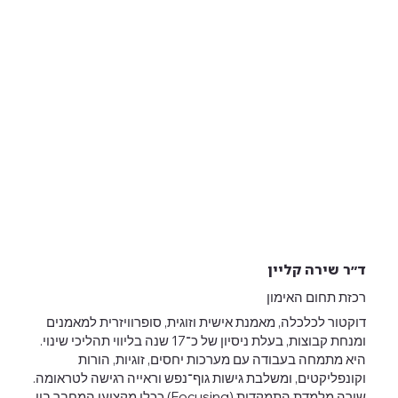
ד״ר שירה קליין
רכזת תחום האימון
דוקטור לכלכלה, מאמנת אישית וזוגית, סופרוויזרית למאמנים
ומנחת קבוצות, בעלת ניסיון של כ־17 שנה בליווי תהליכי שינוי.
היא מתמחה בעבודה עם מערכות יחסים, זוגיות, הורות
וקונפליקטים, ומשלבת גישות גוף־נפש וראייה רגישה לטראומה.
שירה מלמדת התמקדות (Focusing) ככלי מקצועי המחבר בין