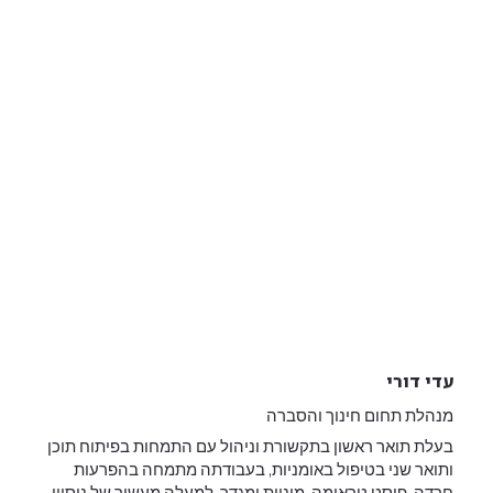
עדי דורי
מנהלת תחום חינוך והסברה
בעלת תואר ראשון בתקשורת וניהול עם התמחות בפיתוח תוכן
ותואר שני בטיפול באומניות, בעבודתה מתמחה בהפרעות
חרדה, פוסט טראומה, מיניות ומגדר, למעלה מעשור של ניסיון