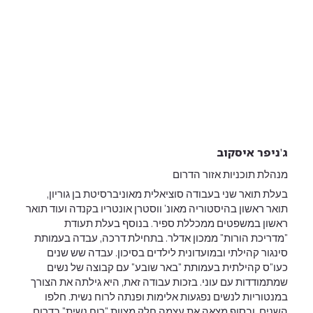
ג'ניפר איסקוב
מנהלת תוכניות אזור הדרום
בעלת תואר שני בעבודה סוציאלית מאוניברסיטת בן גוריון,
תואר ראשון בהיסטוריה מאונ' ווסטרן אונטריו בקנדה ועוד תואר
ראשון במשפטים ממכללת ספיר. בנוסף בעלת תעודת
"מדריכת הורות" ממכון אדלר. בתחילת דרכה, עבדה בעמותת
סינגור קהילתי ובמועדונית לילדים בסיכון. עבדה שש שנים
כעו"ס קהילתית בעמותת "באר שובע" עם קבוצה של נשים
שמתמודדות עם עוני. בזכות עבודה זאת, היא גילתה את הצורך
במנטוריות לנשים נפגעות אלימות ופנתה לרוח נשית. חלפו
השנים, ובסוף מצאה את עצמה חלק מצוות "רוח נשית" בדרום.