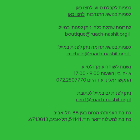
לפניות לקבלת סיוע,
לחצו כאן
לפניות בנושא התנדבות,
לחצו כאן
לתרומת שמלת כלה, ניתן לפנות במייל:
boutique@ruach-nashit.org.il
לפניות בנושא תרומה ניתן לפנות במייל:
michalb@ruach-nashit.org.il
נשמח לשוחח עימך ולסייע:
א'-ה' בין השעות 9:00 - 17:00
התקשרי אלינו עוד היום
072.2507770
ניתן לפנות גם במייל לכתובת
ceo1@ruach-nashit.org.il
כתובת העמותה: מנחם בגין 88, תל-אביב.
כתובת למשלוח דואר: ת.ד. 51141, תל-אביב, 6713813.
אות קט
ן