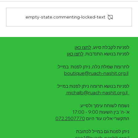
empty-state.commenting-locked-text
דו"ח אמצע שנת 2025 על פעילות עמותת "רוח
לפניות לקבלת סיוע,
לחצו כאן
נשית"
לפניות בנושא התנדבות,
לחצו כאן
לתרומת שמלת כלה, ניתן לפנות במייל:
boutique@ruach-nashit.org.il
לפניות בנושא תרומה ניתן לפנות במייל:
michalb@ruach-nashit.org.il
נשמח לשוחח עימך ולסייע:
א'-ה' בין השעות 9:00 - 17:00
התקשרי אלינו עוד היום
072.2507770
ניתן לפנות גם במייל לכתובת
ceo1@ruach-nashit.org.il