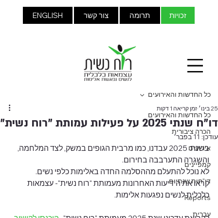
זכויות
תרומה
צור קשר
ENGLISH
כל החדשות והאירועים
25 בינו׳
זמן קריאה 1 דקות
כל החדשות והאירועים
דו"ח שנתי 2025 על פעילות עמותת "רוח נשית"
הכרה ציבורית
עודכן:
11 בפבר׳
בשנת  2025 עבדנו, כמו מרבית הגופים במשק, לצד המלחמה, 
אירועים
והשגרה התערבבה בחירום.
קמפיינים
לא נוכל להתעלם מההסלמה החדה באלימות כלפי נשים.
דו"חות שנתיים
קראו את הידיעות האחרונות מעמותת "רוח נשית"- עצמאות 
כלכלית לנשים נפגעות אלימות.
Reports
עברית