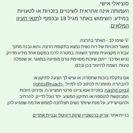
סוציאלי אישי.
העמותה אינה אחראית לשינויים בזכויות או לטעויות
במידע. השימוש באתר מגיל 18 ובכפוף ל
תנאי העיון
המלאים
.
💡 שימו לב - האתר בהרצה.
מאגר הזכויות של רוח נשית נמצא בתקופת הרצה, והוא נבנה מתוך
עבודה מקצועית ומתוך השטח, במטרה לרכז במקום אחד מידע מדויק,
נגיש ועדכני. ייתכן שזכות מסוימת טרם מופיעה במאגר, או שנפלה
טעות. נשמח להיעזר בכן ובכם.
אם נתקלת בזכות שחסרה, או שיש לך הצעה לתיקון או
להבהרה, מוזמנ/ת לכתוב לנו למייל:
rights@ruach-
nashit.org.il
. בפנייה אנא ציינו: פרטי המציע/ה, ופירוט הזכות
המבוקשת להוספה או התיקון המוצע. יחד נוכל לדייק, להרחיב
ולהנגיש ידע, על מנת שיותר נשים תצלחנה לממש את מה שמגיע להן.
בניית אתר:
אריק ברנשטיין שיווק דיגיטלי ובניית אתרים