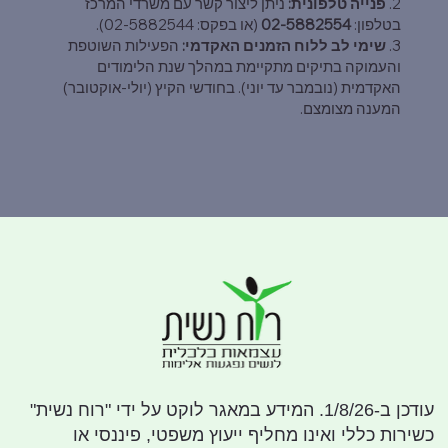
2.
פנייה טלפונית:
ניתן ליצור קשר עם משרדי המרכז
בטלפון:
02-5882554
(או בפקס: 02-5882544).
3.
שימי לב ללוח הזמנים האקדמי:
הפעילות השוטפת
והעמוקה בתיקים מתקיימת במהלך שנת הלימודים
האקדמית (נובמבר עד יוני). בחודשי הקיץ (יולי-אוקטובר)
המענה מצומצם.
עודכן ב-1/8/26. המידע במאגר לוקט על ידי "רוח נשית"
כשירות כללי ואינו מחליף ייעוץ משפטי, פיננסי או