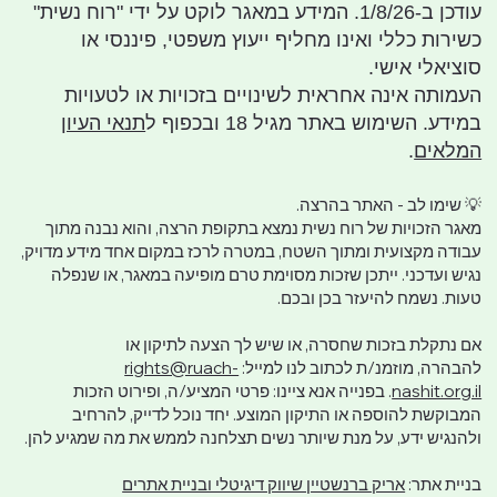
עודכן ב-1/8/26. המידע במאגר לוקט על ידי "רוח נשית"
כשירות כללי ואינו מחליף ייעוץ משפטי, פיננסי או
סוציאלי אישי.
העמותה אינה אחראית לשינויים בזכויות או לטעויות
במידע. השימוש באתר מגיל 18 ובכפוף ל
תנאי העיון
המלאים
.
💡 שימו לב - האתר בהרצה.
מאגר הזכויות של רוח נשית נמצא בתקופת הרצה, והוא נבנה מתוך
עבודה מקצועית ומתוך השטח, במטרה לרכז במקום אחד מידע מדויק,
נגיש ועדכני. ייתכן שזכות מסוימת טרם מופיעה במאגר, או שנפלה
טעות. נשמח להיעזר בכן ובכם.
אם נתקלת בזכות שחסרה, או שיש לך הצעה לתיקון או
להבהרה, מוזמנ/ת לכתוב לנו למייל:
rights@ruach-
nashit.org.il
. בפנייה אנא ציינו: פרטי המציע/ה, ופירוט הזכות
המבוקשת להוספה או התיקון המוצע. יחד נוכל לדייק, להרחיב
ולהנגיש ידע, על מנת שיותר נשים תצלחנה לממש את מה שמגיע להן.
בניית אתר:
אריק ברנשטיין שיווק דיגיטלי ובניית אתרים