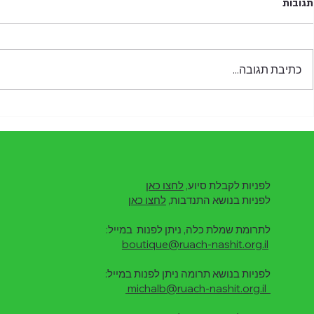
תגובות
כתיבת תגובה...
WE'RE SOLD OUT! אירוע הטריוויה
 2025 Annual
לשנת 2026
Report
לפניות לקבלת סיוע,
לחצו כאן
לפניות בנושא התנדבות,
לחצו כאן
לתרומת שמלת כלה, ניתן לפנות במייל:
boutique@ruach-nashit.org.il
לפניות בנושא תרומה ניתן לפנות במייל:
michalb@ruach-nashit.org.il