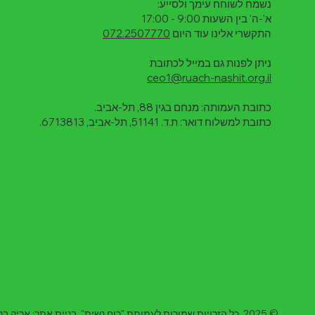
נשמח לשוחח עימך ולסייע:
א'-ה' בין השעות 9:00 - 17:00
התקשרי אלינו עוד היום
072.2507770
ניתן לפנות גם במייל לכתובת
ceo1@ruach-nashit.org.il
כתובת העמותה: מנחם בגין 88, תל-אביב.
כתובת למשלוח דואר: ת.ד. 51141, תל-אביב, 6713813.
אות קט
ן
© 2025 כל הזכויות שמורות לעמותת "רוח נשית". בניית אתר:
אריק ברנ