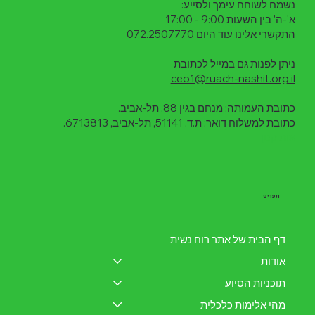
נשמח לשוחח עימך ולסייע:
א'-ה' בין השעות 9:00 - 17:00
התקשרי אלינו עוד היום
072.2507770
ניתן לפנות גם במייל לכתובת
ceo1@ruach-nashit.org.il
כתובת העמותה: מנחם בגין 88, תל-אביב.
כתובת למשלוח דואר: ת.ד. 51141, תל-אביב, 6713813.
אות קט
ן
תפריט
דף הבית של אתר רוח נשית
אודות
תוכניות הסיוע
מהי אלימות כלכלית